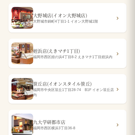
大野城店(イオン大野城店)
大野城市錦町4丁目1-1 イオン大野城1階
姪浜店(えきマチ1丁目)
福岡市西区姪の浜4丁目8-2 えきマチ1丁目姪浜内
笹丘店(イオンスタイル笹丘)
福岡市中央区笹丘1丁目28-74 B1F イオン笹丘店
内
九大学研都市店
福岡市西区横浜3丁目36-8