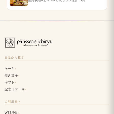
佐賀市兵庫北5-14-1 ゆめタウン佐賀 1階
商品から探す
›
ケーキ
›
焼き菓子
›
ギフト
›
記念日ケーキ
ご利用案内
›
WEB予約