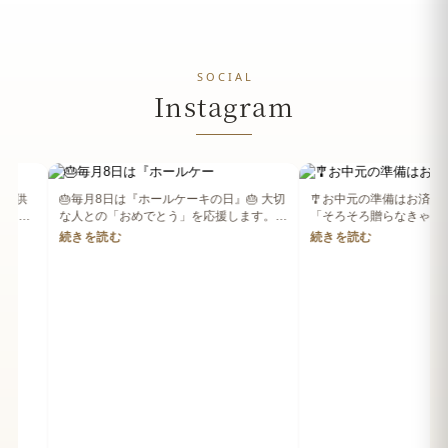
SOCIAL
Instagram
🎂毎月8日は『ホールケーキの日』🎂 大切
🎐お中元の準備はお済みですか？
な人との「おめでとう」を応援します。
「そろそろ贈らなきゃ！」と思っ
お誕生
ちに、あ
続きを読む
続きを読む