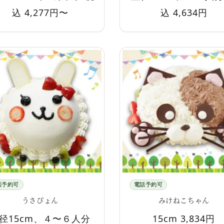
込 4,277円〜
込 4,634円
話予約可
電話予約可
うさぴょん
みけねこちゃん
径15cm、４〜６人分
15cm 3,834円