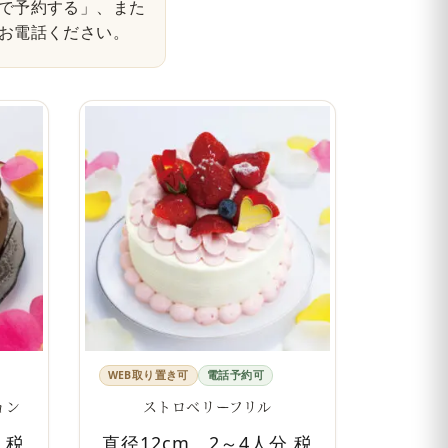
で予約する」、また
お電話ください。
WEB取り置き可
電話予約可
ョン
ストロベリーフリル
 税
直径12cm、2～4人分 税