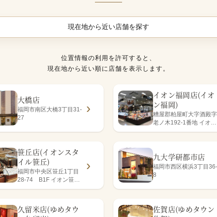
現在地から近い店舗を探す
位置情報の利用を許可すると、
現在地から近い順に店舗を表示します。
イオン福岡店(イオ
大橋店
ン福岡)
福岡市南区大橋3丁目31-
糟屋郡粕屋町大字酒殿字
27
老ノ木192-1番地 イオン
福岡店1階
笹丘店(イオンスタ
九大学研都市店
イル笹丘)
福岡市西区横浜3丁目36
福岡市中央区笹丘1丁目
8
28-74 B1F イオン笹丘
店内
久留米店(ゆめタウ
佐賀店(ゆめタウン