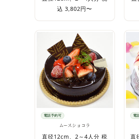
込 3,802円〜
電話予約可
電
ムースショコラ
直径12cm、2～4人分 税
直