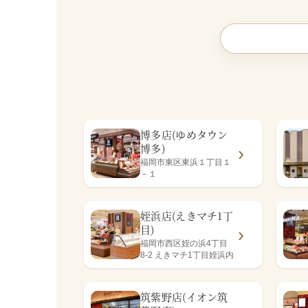
博多店(ゆめタウン
博多)
福岡市東区東浜１丁目１
－１
姪浜店(えきマチ1丁
目)
福岡市西区姪の浜4丁目
8-2 えきマチ1丁目姪浜内
筑紫野店(イオン筑