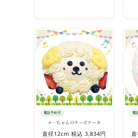
電話予約可
電
メ―ちゃんのチーズケーキ
直径12cm 税込 3,834円
直