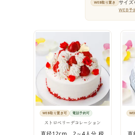
サイズ
WEB取り置き
WEB
WEB取り置き可
電話予約可
W
ストロベリーデコレーション
直径12cm、2～4人分 税
直