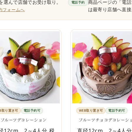
を選んで店舗でお受け取り。
商品ページの「電話
電話予約
は最寄り店舗へ直接
予約フォームへ
EB取り置き可
電話予約可
WEB取り置き可
電話予約可
フルーツデコレーション
フルーツチョコデコレーシ
径12cm、2～4人分 税
直径12cm、2～4人分