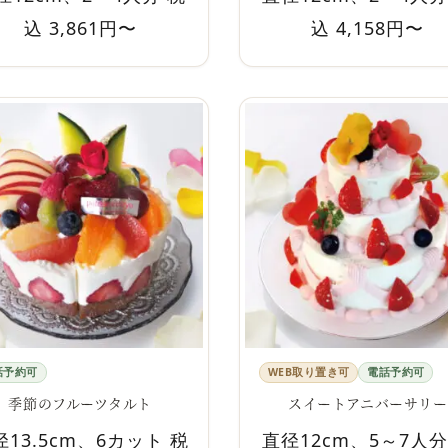
込 3,861円〜
込 4,158円〜
話予約可
WEB取り置き可
電話予約可
季節のフルーツタルト
スイートアニバーサリー
径13.5cm、6カット 税
直径12cm、5～7人分