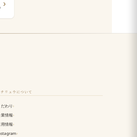
め
イチリュウについて
›
こだわり
›
企業情報
›
採用情報
›
nstagram