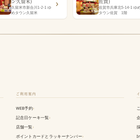
ン久留米)
佐賀)
久留米市新合川1-2-1 ゆ
佐賀市兵庫北5-14-1 ゆ
めタウン久留米
タウン佐賀 1階
ご利用案内
›
WEB予約
›
記念日ケーキ一覧
›
店舗一覧
›
ポイントカードとラッキーナンバー
I