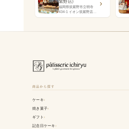
紫野店)
福岡県筑紫野市立明寺
434-1 イオン筑紫野店1
階
商品から探す
›
ケーキ
›
焼き菓子
›
ギフト
›
記念日ケーキ