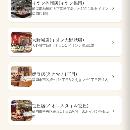
イオン福岡店(イオン福岡)
糟屋郡粕屋町大字酒殿字老ノ木192-1番地 イオン
福岡店1階
大野城店(イオン大野城店)
大野城市錦町4丁目1-1 イオン大野城1階
姪浜店(えきマチ1丁目)
福岡市西区姪の浜4丁目8-2 えきマチ1丁目姪浜内
笹丘店(イオンスタイル笹丘)
福岡市中央区笹丘1丁目28-74 B1F イオン笹丘店
内