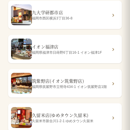
九大学研都市店
福岡市西区横浜3丁目36-8
イオン福津店
福岡県福津市日蒔野6丁目16-1 イオン福津1F
筑紫野店(イオン筑紫野店)
福岡県筑紫野市立明寺434-1 イオン筑紫野店1階
久留米店(ゆめタウン久留米)
久留米市新合川1-2-1 ゆめタウン久留米