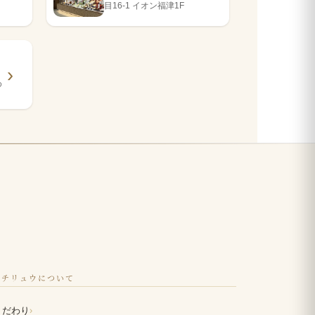
目16-1 イオン福津1F
め
イチリュウについて
›
こだわり