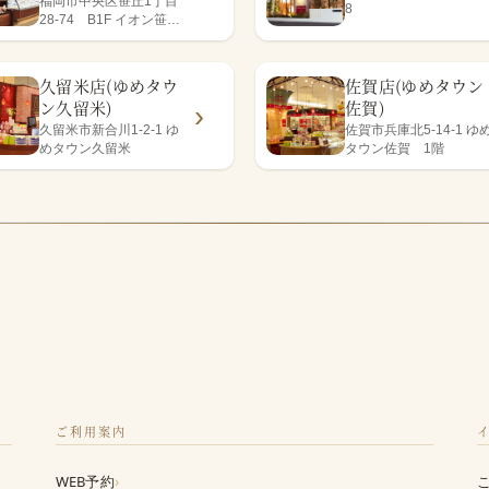
福岡市中央区笹丘1丁目
8
28-74 B1F イオン笹丘
店内
久留米店(ゆめタウ
佐賀店(ゆめタウン
ン久留米)
佐賀)
久留米市新合川1-2-1 ゆ
佐賀市兵庫北5-14-1 ゆ
めタウン久留米
タウン佐賀 1階
ご利用案内
›
WEB予約