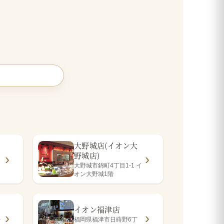
大野城店(イオン大
野城店)
大野城市錦町4丁目1-1 イ
オン大野城1階
イオン福津店
-
福岡県福津市日蒔野6丁