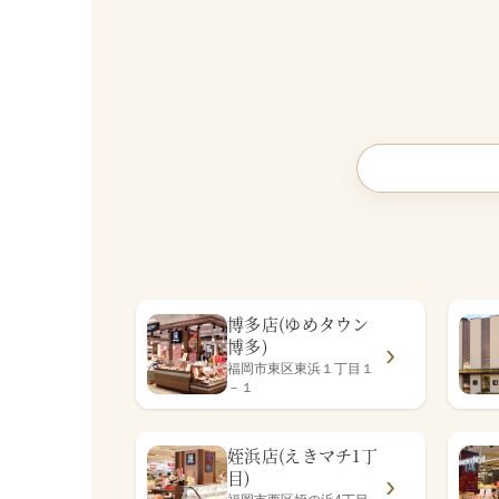
博多店(ゆめタウン
博多)
福岡市東区東浜１丁目１
－１
姪浜店(えきマチ1丁
目)