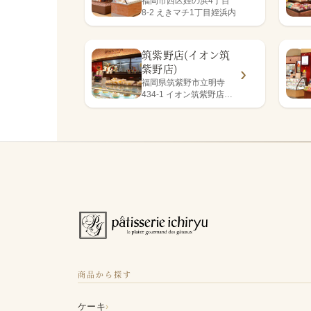
福岡市西区姪の浜4丁目
8-2 えきマチ1丁目姪浜内
筑紫野店(イオン筑
紫野店)
福岡県筑紫野市立明寺
434-1 イオン筑紫野店1
階
商品から探す
›
ケーキ