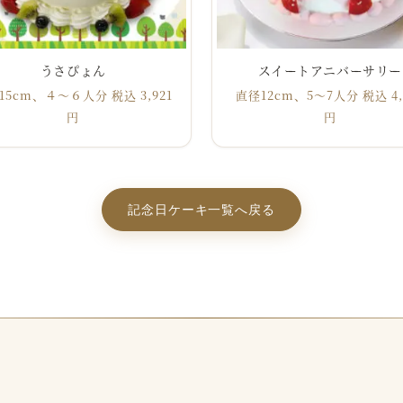
うさぴょん
スイートアニバーサリー
15cm、４〜６人分 税込 3,921
直径12cm、5～7人分 税込 4,
円
円
記念日ケーキ一覧へ戻る