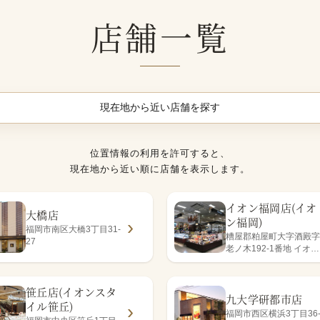
店舗一覧
現在地から近い店舗を探す
位置情報の利用を許可すると、
現在地から近い順に店舗を表示します。
イオン福岡店(イオ
大橋店
ン福岡)
福岡市南区大橋3丁目31-
糟屋郡粕屋町大字酒殿字
27
老ノ木192-1番地 イオン
福岡店1階
笹丘店(イオンスタ
九大学研都市店
イル笹丘)
福岡市西区横浜3丁目36