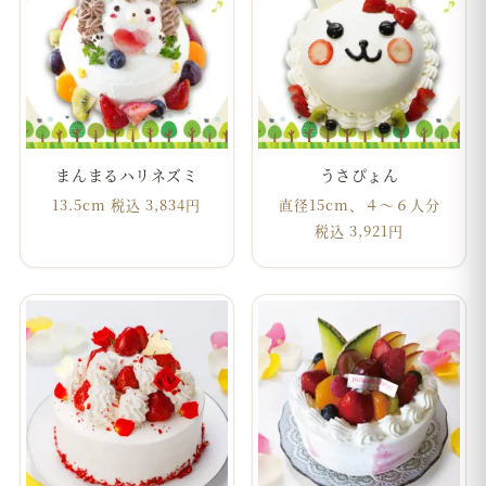
まんまるハリネズミ
うさぴょん
13.5cm 税込 3,834円
直径15cm、４〜６人分
税込 3,921円