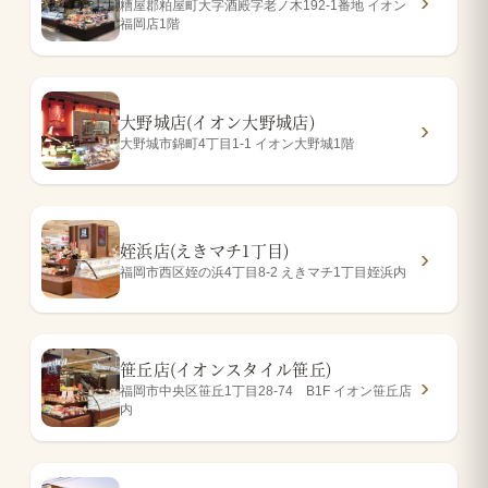
糟屋郡粕屋町大字酒殿字老ノ木192-1番地 イオン
福岡店1階
大野城店(イオン大野城店)
大野城市錦町4丁目1-1 イオン大野城1階
姪浜店(えきマチ1丁目)
福岡市西区姪の浜4丁目8-2 えきマチ1丁目姪浜内
笹丘店(イオンスタイル笹丘)
福岡市中央区笹丘1丁目28-74 B1F イオン笹丘店
内