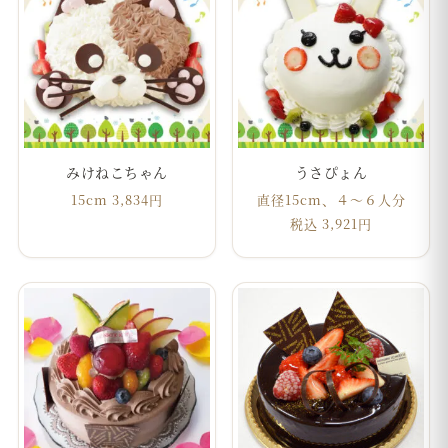
みけねこちゃん
うさぴょん
15cm 3,834円
直径15cm、４〜６人分
税込 3,921円