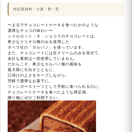
特定原材料：小麦・卵・乳
〜まるでチョコレートケーキを食べたかのような
濃厚なチョコの味わい〜
シャルロット・オ・ショコラのチョコレートは、
希少なクリオロ種のみを使用した
オペラ社の「カルパノ」を使っています。
また、チョコレートには生クリームのみを混ぜて、
余計な素材は一切使用していません。
だからこそ、希少なカルパノ種の風味を
最大限に引出すとともに、
口溶けのよさをキープしながら、
芳醇で濃厚なお菓子に。
フィンガースイーツとして手軽に食べられるのに、
チョコレートケーキを食べたような満足感。
贈り物にぜひご利用下さい。