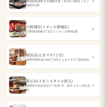
糟屋郡粕屋町大字酒殿字老ノ木192-1番地 イオン
福岡店1階
大野城店(イオン大野城店)
大野城市錦町4丁目1-1 イオン大野城1階
姪浜店(えきマチ1丁目)
福岡市西区姪の浜4丁目8-2 えきマチ1丁目姪浜内
笹丘店(イオンスタイル笹丘)
福岡市中央区笹丘1丁目28-74 B1F イオン笹丘店
内