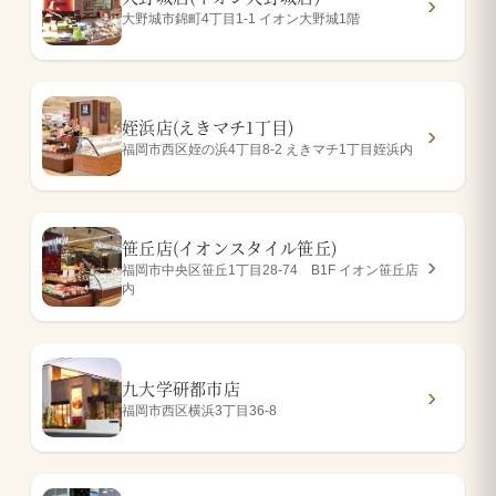
大野城市錦町4丁目1-1 イオン大野城1階
姪浜店(えきマチ1丁目)
福岡市西区姪の浜4丁目8-2 えきマチ1丁目姪浜内
笹丘店(イオンスタイル笹丘)
福岡市中央区笹丘1丁目28-74 B1F イオン笹丘店
内
九大学研都市店
福岡市西区横浜3丁目36-8