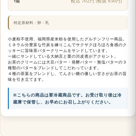
税込 702円 (税抜 650円)
1箱
特定原材料：卵・乳
小麦粉不使用、福岡県産米粉を使用したグルテンフリー商品。
ミネラル分豊富な竹炭を練りこんでサクサクほろほろ食感のク
ッキーに旨味茶バタークリームをサンドしています。
一緒にサンドしている大納言と栗の渋皮煮がアクセント。
お茶のクリームには大豆バター・発酵バター・無塩バターの３
種類のバターをブレンドしてこだわっています。
４種の茶葉をブレンドし、てんさい糖の優しい甘さがお茶の旨
味を引き立てます。
※こちらの商品は要冷蔵商品です。お受け取り後は冷
蔵庫で保管し、お早めにお召し上がりください。