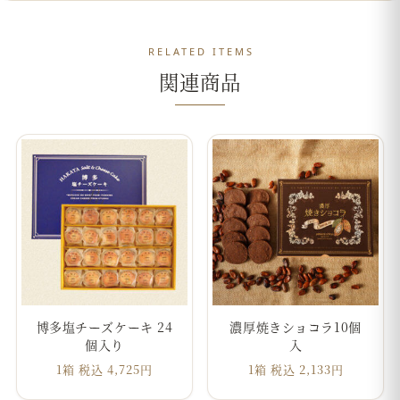
RELATED ITEMS
関連商品
博多塩チーズケーキ 24
濃厚焼きショコラ10個
個入り
入
1箱 税込 4,725円
1箱 税込 2,133円