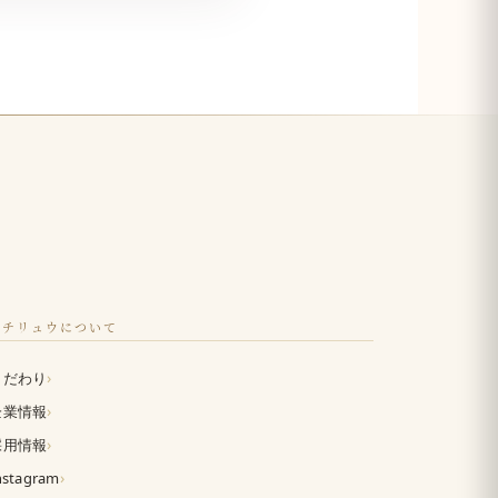
イチリュウについて
›
こだわり
›
企業情報
›
採用情報
›
nstagram