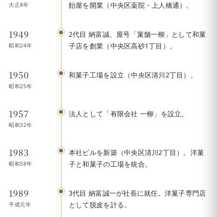
大正8年
飴屋を開業（中央区薬院・上人橋通）。
1949
2代目 納富誠、屋号「菓舗一柳」として和菓
昭和24年
子店を創業（中央区高砂1丁目）。
1950
和菓子工場を設立（中央区清川2丁目）。
昭和25年
1957
法人として「有限会社 一柳」を設立。
昭和32年
1983
本社ビルを新築（中央区清川2丁目）。洋菓
昭和58年
子と和菓子の工場を統合。
1989
3代目 納富誠一が社長に就任。洋菓子専門店
平成元年
として脱皮を計る。