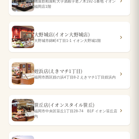
糟屋郡粕屋町大字酒殿字老ノ木192-1番地 イオン
福岡店1階
大野城店(イオン大野城店)
大野城市錦町4丁目1-1 イオン大野城1階
姪浜店(えきマチ1丁目)
福岡市西区姪の浜4丁目8-2 えきマチ1丁目姪浜内
笹丘店(イオンスタイル笹丘)
福岡市中央区笹丘1丁目28-74 B1F イオン笹丘店
内