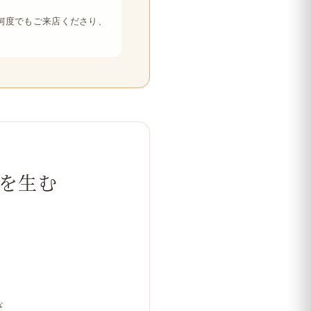
何度でもご来店くださり、
環を生む
な