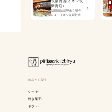
筑紫野店(イオン筑
紫野店)
福岡県筑紫野市立明寺
434-1 イオン筑紫野店1
階
商品から探す
›
ケーキ
›
焼き菓子
›
ギフト