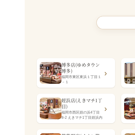
博多店(ゆめタウン
博多)
福岡市東区東浜１丁目１
－１
姪浜店(えきマチ1丁
目)
福岡市西区姪の浜4丁目
8-2 えきマチ1丁目姪浜内