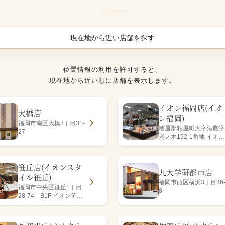
現在地から近い店舗を探す
位置情報の利用を許可すると、
現在地から近い順に店舗を表示します。
イオン福岡店(イオ
大橋店
ン福岡)
福岡市南区大橋3丁目31-
糟屋郡粕屋町大字酒殿字
27
老ノ木192-1番地 イオン
福岡店1階
笹丘店(イオンスタ
九大学研都市店
イル笹丘)
福岡市西区横浜3丁目36
福岡市中央区笹丘1丁目
8
28-74 B1F イオン笹丘
店内