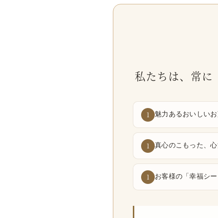
私たちは、常に
魅力あるおいしいお
1
真心のこもった、心
1
お客様の
「幸福シー
1